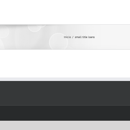
Inicio
/
small title loans