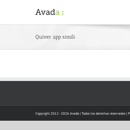
Skip
to
content
Quiver app simili
Copyright 2012 - 2026 Avada | Todos los derechos reservados | 