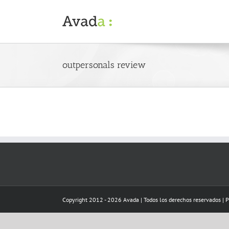
Skip
to
content
outpersonals review
Copyright 2012 - 2026 Avada | Todos los derechos reservados | 