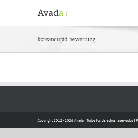
Skip
to
content
koreancupid bewertung
Copyright 2012 - 2026 Avada | Todos los derechos reservados | 