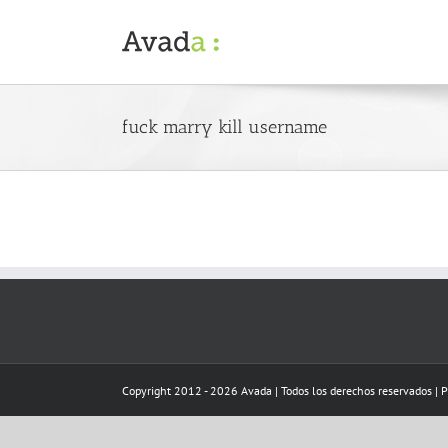
Skip
to
content
fuck marry kill username
Copyright 2012 - 2026 Avada | Todos los derechos reservados | 