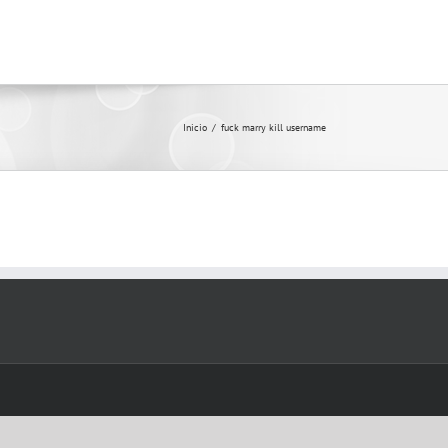
Inicio
/
fuck marry kill username