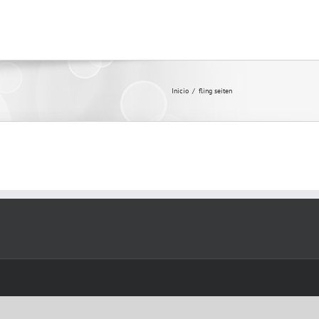
Inicio
/
fling seiten