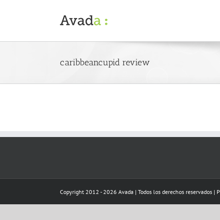
Skip
to
content
caribbeancupid review
Copyright 2012 - 2026 Avada | Todos los derechos reservados | 