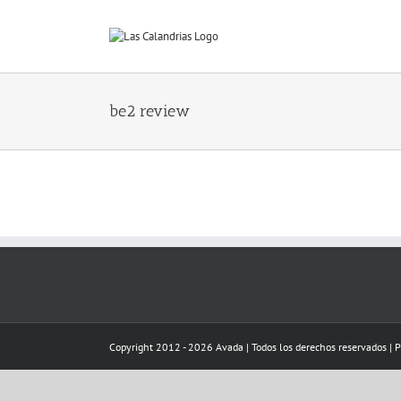
Skip
to
content
be2 review
Copyright 2012 - 2026 Avada | Todos los derechos reservados | 